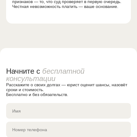
признаков — то, что суд проверяет в первую очередь.
Честная невозможность платить — ваше основание.
Владимир
Последствия банкротства
Стоимость банкротства
Без выходных, 8:00 до 20:00
8-800-301-93-61
О компании
О компании
Обратный звонок
Команда
Кейсы и практика
Срочная помощь
Отзывы
Контакты
Начните с
бесплатной
Бесплатная консультация
Города
консультации
Расскажите о своих долгах — юрист оценит шансы, назовёт
сроки и стоимость.
Бесплатно и без обязательств.