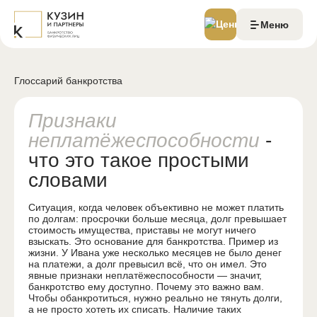
Меню
Глоссарий банкротства
Цены и акции
Судебное банкротство
Банкротство через МФЦ
Признаки
Реструктуризация долгов
неплатёжеспособности
-
Отзывы
что это такое простыми
Истории
Команда
словами
Ситуации
Ситуация, когда человек объективно не может платить
по долгам: просрочки больше месяца, долг превышает
стоимость имущества, приставы не могут ничего
Долги по ЖКХ
взыскать. Это основание для банкротства. Пример из
Спишется задолженность по ЖКХ?
жизни. У Ивана уже несколько месяцев не было денег
на платежи, а долг превысил всё, что он имел. Это
Можно ли сохранить два ипотечных жилья?
явные признаки неплатёжеспособности — значит,
Залоговый автомобиль
банкротство ему доступно. Почему это важно вам.
Чтобы обанкротиться, нужно реально не тянуть долги,
База знаний
а не просто хотеть их списать. Наличие таких