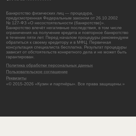
Города
Банкротство физических лиц — процедура,
предусмотренная Федеральным законом от 26.10.2002
№ 127-ФЗ «О несостоятельности (банкротстве)».
Банкротство влечёт негативные последствия, в том числе
ограничения на получение кредита и повторное банкротство
в течение пяти лет. Перед началом процедуры рекомендуем
обратиться к своему кредитору и в МФЦ. Первичная
консультация специалиста бесплатна. Результат процедуры
зависит от обстоятельств конкретного дела и не может быть
гарантирован.
Политика обработки персональных данных
Пользовательское соглашение
Реквизиты
«© 2015-2026 «Кузин и партнёры». Все права защищены.»