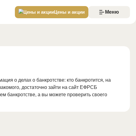
Цены и акции
Меню
Цены и акции
Судебное банкротство
Банкротство через МФЦ
Реструктуризация долгов
Отзывы
Истории
Команда
ция о делах о банкротстве: кто банкротится, на
знакомого, достаточно зайти на сайт ЕФРСБ
Ситуации
шем банкротстве, а вы можете проверить своего
Долги по ЖКХ
Спишется задолженность по ЖКХ?
Можно ли сохранить два ипотечных жилья?
Залоговый автомобиль