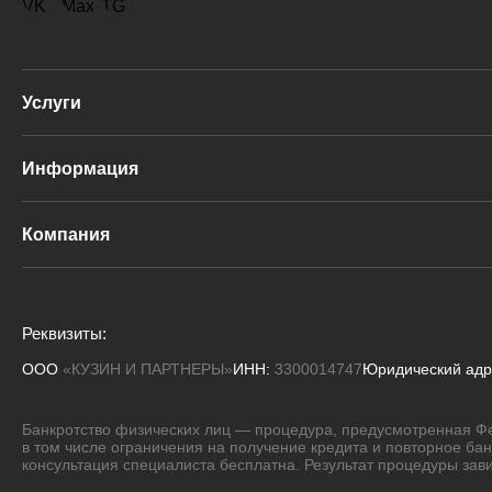
Услуги
Судебное банкротство
Информация
Банкротство через МФЦ
База знаний
Реструктуризация долгов
Компания
Частые вопросы
Стоимость
О компании
Глоссарий банкротства
Команда
Блог
Реквизиты:
Кейсы и практика
ООО
«КУЗИН И ПАРТНЕРЫ»
ИНН:
3300014747
Юридический адр
Задать вопрос юристу
Отзывы
Статистика банкротств
Банкротство физических лиц — процедура, предусмотренная Фе
Контакты
в том числе ограничения на получение кредита и повторное ба
консультация специалиста бесплатна. Результат процедуры зави
Города