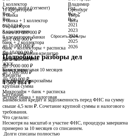
1 коллектор
Владимир
Сумма долга (сегмент)
Год
11 кредиторов
Оренбург
Все
Все
3 банка
Тверь
Все
Все
3 банка + 1 коллектор
Чита
2021
867 523 ₽
6 кредиторов
2023
8 кредиторов
более 10 000 000 ₽
2024
Сбросить фильтры
8 кредиторов: банки
До 1 000 000 ₽
2025
банк + 2 коллектора
до 10 000 000 ₽
2026
банк + коллекторы + расписка
До 10.000.00 ₽
Банк + компания-кредитор
Подробные разборы дел
Банк + налоговая
До 2 000 000 ₽
ЖКХ
До 3 000 000 ₽
Банк + налоговая
10 месяцев
коллекторы
до 5 000 000 ₽
Кредиты
До 500.000 ₽
Кредиты + микрозаймы
4 569 084 ₽
крупная сумма
Микрозайм + банк + расписка
Ситуация:
Четыре банка + налоговая
Банковский кредит и задолженность перед ФНС на сумму
свыше 4,5 млн ₽. Сочетание крупной суммы и налогового
требования.
Что сделали:
Несмотря на масштаб и участие ФНС, процедура завершена
примерно за 10 месяцев со списанием.
Долги списаны полностью