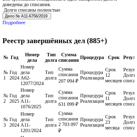
доведены до списания.
Долги списаны полностью
Дело № А11-6756/2019
Подробнее
Реестр завершённых дел (885+)
Номер
Тип
Сумма
№
Год
Процедура
Срок
Резул
дела
долга
списания
Номер
Сумма
Срок
Резуль
№
Год
дела
Тип
Процедура
списания
12
Долги
1
2024
А62-
долга
Реализация
месяцев
списа
207 094 ₽
12077/2024
Номер
Сумма
Срок
Резуль
№
Год
дела
Тип
Процедура
списания
11
Долги
2
2025
А11-
долга
Реализация
месяцев
списа
631 099 ₽
1076/2025
Сумма
Номер
Срок
Резуль
списания
№
Год
дела
Тип
Процедура
23
Долги
2 703 097
3
2024
А11-
долга
Реализация
месяца
списа
1201/2024
₽