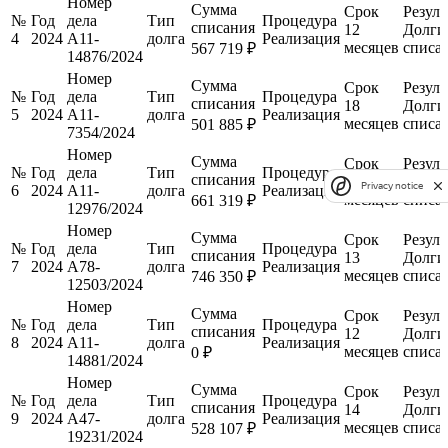
Номер
Сумма
Срок
Резуль
№
Год
дела
Тип
Процедура
списания
12
Долги
4
2024
А11-
долга
Реализация
месяцев
списа
567 719 ₽
14876/2024
Номер
Сумма
Срок
Резуль
№
Год
дела
Тип
Процедура
списания
18
Долги
5
2024
А11-
долга
Реализация
месяцев
списа
501 885 ₽
7354/2024
Номер
Сумма
Срок
Резуль
№
Год
дела
Тип
Процедура
списания
14
Долги
Privacy notice
6
2024
А11-
долга
Реализация
месяцев
списа
661 319 ₽
12976/2024
Номер
Сумма
Срок
Резуль
№
Год
дела
Тип
Процедура
списания
13
Долги
7
2024
А78-
долга
Реализация
месяцев
списа
746 350 ₽
12503/2024
Номер
Сумма
Срок
Резуль
№
Год
дела
Тип
Процедура
списания
12
Долги
8
2024
А11-
долга
Реализация
месяцев
списа
0 ₽
14881/2024
Номер
Сумма
Срок
Резуль
№
Год
дела
Тип
Процедура
списания
14
Долги
9
2024
А47-
долга
Реализация
месяцев
списа
528 107 ₽
19231/2024