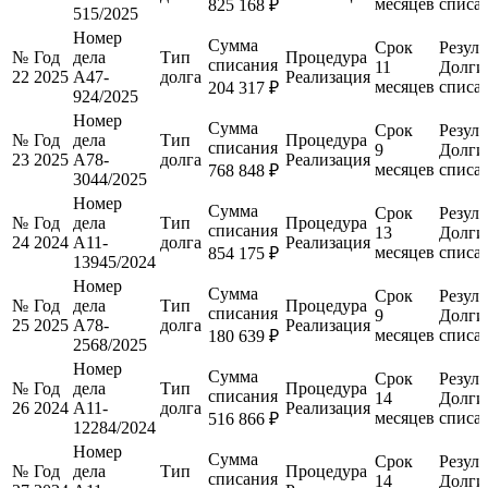
месяцев
списа
825 168 ₽
515/2025
Номер
Сумма
Срок
Резуль
№
Год
дела
Тип
Процедура
списания
11
Долги
22
2025
А47-
долга
Реализация
месяцев
списа
204 317 ₽
924/2025
Номер
Сумма
Срок
Резуль
№
Год
дела
Тип
Процедура
списания
9
Долги
23
2025
А78-
долга
Реализация
месяцев
списа
768 848 ₽
3044/2025
Номер
Сумма
Срок
Резуль
№
Год
дела
Тип
Процедура
списания
13
Долги
24
2024
А11-
долга
Реализация
месяцев
списа
854 175 ₽
13945/2024
Номер
Сумма
Срок
Резуль
№
Год
дела
Тип
Процедура
списания
9
Долги
25
2025
А78-
долга
Реализация
месяцев
списа
180 639 ₽
2568/2025
Номер
Сумма
Срок
Резуль
№
Год
дела
Тип
Процедура
списания
14
Долги
26
2024
А11-
долга
Реализация
месяцев
списа
516 866 ₽
12284/2024
Номер
Сумма
Срок
Резуль
№
Год
дела
Тип
Процедура
списания
14
Долги