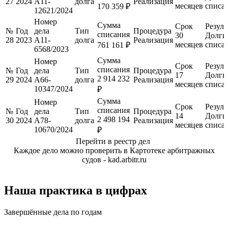
27
2024
А11-
долга
Реализация
месяцев
списа
170 359 ₽
12621/2024
Номер
Сумма
Срок
Резуль
№
Год
дела
Тип
Процедура
списания
30
Долги
28
2023
А11-
долга
Реализация
месяцев
списа
761 161 ₽
6568/2023
Сумма
Номер
Срок
Резуль
списания
№
Год
дела
Тип
Процедура
17
Долги
2 914 232
29
2024
А66-
долга
Реализация
месяцев
списа
10347/2024
₽
Сумма
Номер
Срок
Резуль
списания
№
Год
дела
Тип
Процедура
14
Долги
2 498 194
30
2024
А78-
долга
Реализация
месяцев
списа
10670/2024
₽
Перейти в реестр дел
Каждое дело можно проверить в Картотеке арбитражных
судов - kad.arbitr.ru
Наша практика в цифрах
Завершённые дела по годам