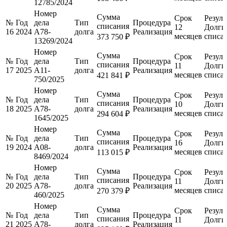
12785/2024
Номер
Сумма
Срок
Резуль
№
Год
дела
Тип
Процедура
списания
12
Долги
16
2024
А78-
долга
Реализация
месяцев
списа
373 750 ₽
13269/2024
Номер
Сумма
Срок
Резуль
№
Год
дела
Тип
Процедура
списания
11
Долги
17
2025
А11-
долга
Реализация
месяцев
списа
421 841 ₽
750/2025
Номер
Сумма
Срок
Резуль
№
Год
дела
Тип
Процедура
списания
10
Долги
18
2025
А78-
долга
Реализация
месяцев
списа
294 604 ₽
1645/2025
Номер
Сумма
Срок
Резуль
№
Год
дела
Тип
Процедура
списания
16
Долги
19
2024
А08-
долга
Реализация
месяцев
списа
113 015 ₽
8469/2024
Номер
Сумма
Срок
Резуль
№
Год
дела
Тип
Процедура
списания
11
Долги
20
2025
А78-
долга
Реализация
месяцев
списа
270 379 ₽
460/2025
Номер
Сумма
Срок
Резуль
№
Год
дела
Тип
Процедура
списания
11
Долги
21
2025
А78-
долга
Реализация