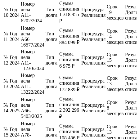
Сумма
Номер
Срок
Резуль
списания
№
Год
дела
Тип
Процедура
19
Долги
1 318 955
10
2024
А11-
долга
Реализация
месяцев
списа
6202/2024
₽
Номер
Сумма
Срок
Резуль
№
Год
дела
Тип
Процедура
списания
14
Долги
11
2024
А66-
долга
Реализация
месяцев
списа
884 099 ₽
16577/2024
Номер
Сумма
Срок
Резуль
№
Год
дела
Тип
Процедура
списания
15
Долги
12
2024
А11-
долга
Реализация
месяцев
списа
6 975 ₽
11230/2024
Номер
Сумма
Срок
Резуль
№
Год
дела
Тип
Процедура
списания
13
Долги
13
2024
А11-
долга
Реализация
месяцев
списа
172 839 ₽
13222/2024
Сумма
Номер
Срок
Резуль
списания
№
Год
дела
Тип
Процедура
8
Долги
2 392 296
14
2025
А66-
долга
Реализация
месяцев
списа
5403/2025
₽
Номер
Сумма
Срок
Резуль
№
Год
дела
Тип
Процедура
списания
13
Долги
15
2024
А78-
долга
Реализация
месяцев
списа
108 486 ₽