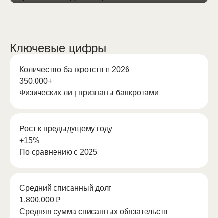
Владимир
Последствия банкротства
Без выходных, 8:00 до 20:00
Стоимость банкротства
8-800-301-93-61
Ключевые цифры
О компании
Количество банкротств в 2026
Обратный звонок
О компании
350.000+
Команда
Физических лиц признаны банкротами
Срочная помощь
Кейсы и практика
Отзывы
Контакты
Бесплатная консультация
Города
Рост к предыдущему году
+15%
По сравнению с 2025
Средний списанный долг
1.800.000 ₽
Средняя сумма списанных обязательств