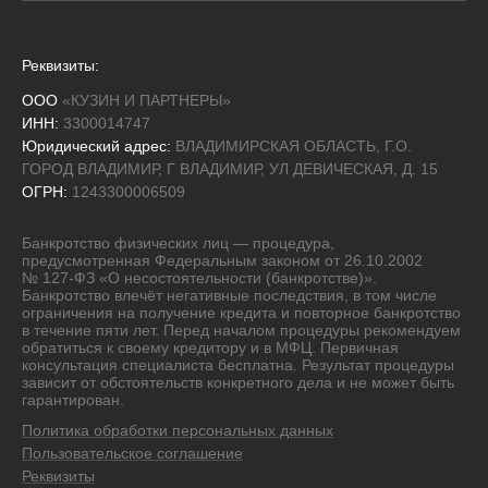
О компании
Стоимость
Глоссарий банкротства
Команда
Реквизиты:
Блог
Кейсы и практика
ООО
«КУЗИН И ПАРТНЕРЫ»
Задать вопрос юристу
ИНН:
3300014747
Отзывы
Юридический адрес:
ВЛАДИМИРСКАЯ ОБЛАСТЬ, Г.О.
Статистика банкротств
ГОРОД ВЛАДИМИР, Г ВЛАДИМИР, УЛ ДЕВИЧЕСКАЯ, Д. 15
Контакты
ОГРН:
1243300006509
Города
Банкротство физических лиц — процедура,
предусмотренная Федеральным законом от 26.10.2002
№ 127-ФЗ «О несостоятельности (банкротстве)».
Банкротство влечёт негативные последствия, в том числе
ограничения на получение кредита и повторное банкротство
в течение пяти лет. Перед началом процедуры рекомендуем
обратиться к своему кредитору и в МФЦ. Первичная
консультация специалиста бесплатна. Результат процедуры
зависит от обстоятельств конкретного дела и не может быть
гарантирован.
Политика обработки персональных данных
Пользовательское соглашение
Реквизиты