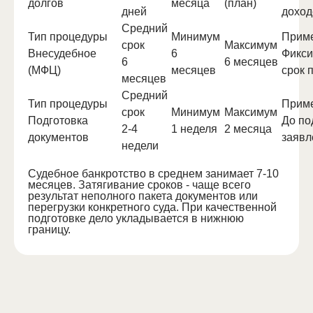
долгов
месяца
(план)
дней
доход
Средний
Тип процедуры
Минимум
Прим
срок
Максимум
Внесудебное
6
Фикс
6
6 месяцев
(МФЦ)
месяцев
срок 
месяцев
Средний
Тип процедуры
Прим
срок
Минимум
Максимум
Подготовка
До по
2-4
1 неделя
2 месяца
документов
заявл
недели
Судебное банкротство в среднем занимает 7-10
месяцев. Затягивание сроков - чаще всего
результат неполного пакета документов или
перегрузки конкретного суда. При качественной
подготовке дело укладывается в нижнюю
границу.