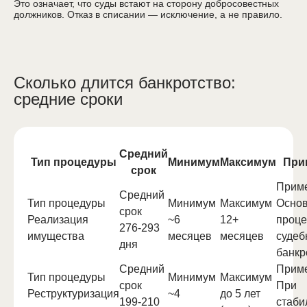
Это означает, что суды встают на сторону добросовестных
должников. Отказ в списании — исключение, а не правило.
Сколько длится банкротство:
средние сроки
Средний
Тип процедуры
Минимум
Максимум
При
срок
Прим
Средний
Тип процедуры
Минимум
Максимум
Осно
срок
Реализация
~6
12+
проце
276-293
имущества
месяцев
месяцев
судеб
дня
банкр
Средний
Прим
Тип процедуры
Минимум
Максимум
срок
При
Реструктуризация
~4
до 5 лет
199-210
стаби