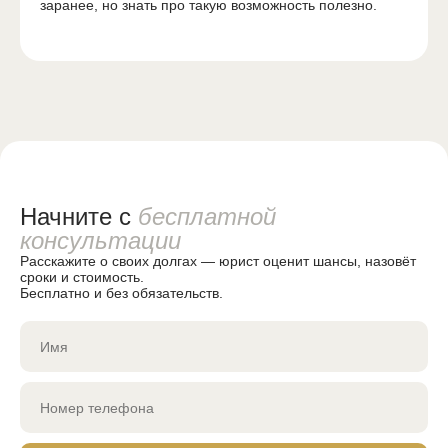
заранее, но знать про такую возможность полезно.
Владимир
Последствия банкротства
Стоимость банкротства
Без выходных, 8:00 до 20:00
8-800-301-93-61
О компании
О компании
Обратный звонок
Команда
Кейсы и практика
Срочная помощь
Отзывы
Начните с
бесплатной
Контакты
консультации
Бесплатная консультация
Города
Расскажите о своих долгах — юрист оценит шансы, назовёт
сроки и стоимость.
Бесплатно и без обязательств.