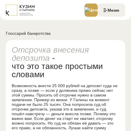
Меню
Глоссарий банкротства
Цены и акции
Судебное банкротство
Банкротство через МФЦ
Отсрочка внесения
Реструктуризация долгов
депозита
-
Отзывы
что это такое простыми
Истории
Команда
словами
Ситуации
Возможность внести 25 000 рублей на депозит суда не
сразу, а позже — если у должника прямо сейчас нет
этой суммы. Просить об отсрочке нужно в самом
Долги по ЖКХ
заявлении. Пример из жизни. У Галины на момент
Спишется задолженность по ЖКХ?
подачи не было 25 тысяч. Она попросила суд об
отсрочке депозита, указав это в заявлении, и суд
Можно ли сохранить два ипотечных жилья?
пошёл навстречу — деньги внесла позже. Почему это
Залоговый автомобиль
важно вам. Если денег на старт не хватает, отсрочку
можно попросить. Но суд не обязан её давать — это
База знаний
его право, а не обязанность. Лучше найти сумму