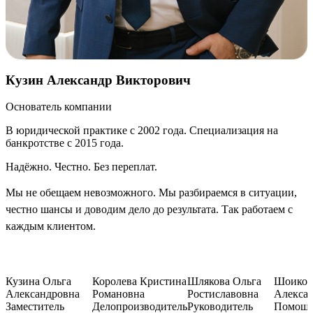
Кузин Александр Викторович
Основатель компании
В юридической практике с 2002 года. Специализация на
банкротстве с 2015 года.
Надёжно. Честно. Без переплат.
Мы не обещаем невозможного. Мы разбираемся в ситуации,
честно шансы и доводим дело до результата. Так работаем с
каждым клиентом.
Кузина Ольга
Королева Кристина
Шлякова Ольга
Шоиков
Александровна
Романовна
Ростиславовна
Алекса
Заместитель
Делопроизводитель
Руководитель
Помощ