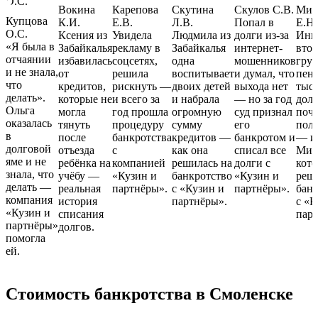
Вокина
Карепова
Скутина
Скулов С.В.
Мих
Купцова
К.И.
Е.В.
Л.В.
Попал в
Е.Н.
О.С.
Ксения из
Увидела
Людмила из
долги из-за
Инв
«Я была в
Забайкалья
рекламу в
Забайкалья
интернет-
вто
отчаянии
избавилась
соцсетях,
одна
мошенников
гру
и не знала,
от
решила
воспитывает
и думал, что
пенс
что
кредитов,
рискнуть —
двоих детей
выхода нет
тыся
делать».
которые не
и всего за
и набрала
— но за год
дол
Ольга
могла
год прошла
огромную
суд признал
почт
оказалась
тянуть
процедуру
сумму
его
пол
в
после
банкротства
кредитов —
банкротом и
— и
долговой
отъезда
с
как она
списал все
Мих
яме и не
ребёнка на
компанией
решилась на
долги с
кот
знала, что
учёбу —
«Кузин и
банкротство
«Кузин и
реш
делать —
реальная
партнёры».
с «Кузин и
партнёры».
банк
компания
история
партнёры».
с «К
«Кузин и
списания
пар
партнёры»
долгов.
помогла
ей.
Стоимость банкротства в Смоленске