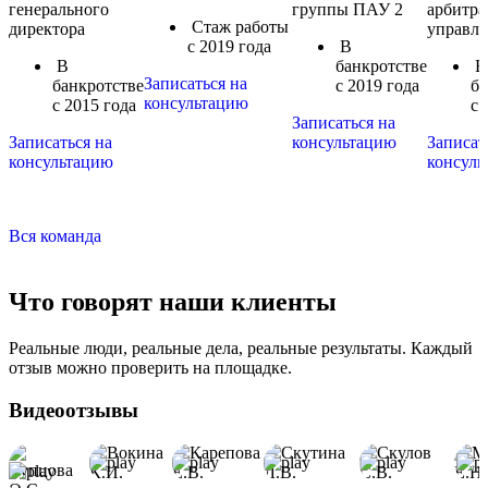
генерального
группы ПАУ 2
арбитр
Стаж работы
директора
управл
с 2019 года
В
В
банкротстве
В
Записаться на
банкротстве
с 2019 года
ба
консультацию
с 2015 года
с 
Записаться на
Записаться на
консультацию
Записат
консультацию
консуль
Вся команда
Что говорят
наши клиенты
Реальные люди, реальные дела, реальные результаты. Каждый
отзыв можно проверить на площадке.
Видеоотзывы