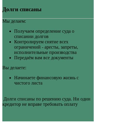
Долги списаны
Мы делаем:
Получаем определение суда о
списании долгов
Контролируем снятие всех
ограничений - аресты, запреты,
исполнительные производства
Передаём вам все документы
Вы делаете:
Начинаете финансовую жизнь с
чистого листа
Долги списаны по решению суда. Ни один
кредитор не вправе требовать оплату