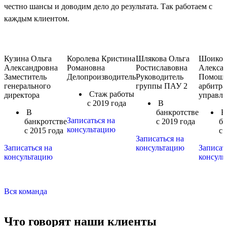
честно шансы и доводим дело до результата. Так работаем с
каждым клиентом.
Кузина Ольга
Королева Кристина
Шлякова Ольга
Шоиков
Александровна
Романовна
Ростиславовна
Алекса
Заместитель
Делопроизводитель
Руководитель
Помощ
генерального
группы ПАУ 2
арбитр
Стаж работы
директора
управл
с 2019 года
В
В
банкротстве
В
Записаться на
банкротстве
с 2019 года
ба
консультацию
с 2015 года
с 
Записаться на
Записаться на
консультацию
Записат
консультацию
консуль
Вся команда
Что говорят
наши клиенты