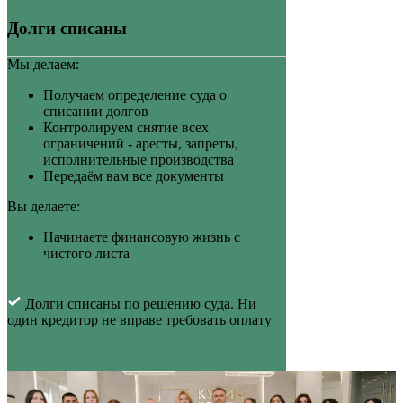
Долги списаны
Мы делаем:
Получаем определение суда о
списании долгов
Контролируем снятие всех
ограничений - аресты, запреты,
исполнительные производства
Передаём вам все документы
Вы делаете:
Начинаете финансовую жизнь с
чистого листа
Долги списаны по решению суда. Ни
один кредитор не вправе требовать оплату