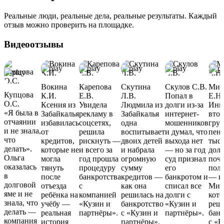
Реальные люди, реальные дела, реальные результаты. Каждый
отзыв можно проверить на площадке.
Видеоотзывы
Вокина
Карепова
Скутина
Скулов С.В.
Мих
Купцова
К.И.
Е.В.
Л.В.
Попал в
Е.Н.
О.С.
Ксения из
Увидела
Людмила из
долги из-за
Инв
«Я была в
Забайкалья
рекламу в
Забайкалья
интернет-
вто
отчаянии
избавилась
соцсетях,
одна
мошенников
гру
и не знала,
от
решила
воспитывает
и думал, что
пенс
что
кредитов,
рискнуть —
двоих детей
выхода нет
тыся
делать».
которые не
и всего за
и набрала
— но за год
дол
Ольга
могла
год прошла
огромную
суд признал
почт
оказалась
тянуть
процедуру
сумму
его
пол
в
после
банкротства
кредитов —
банкротом и
— и
долговой
отъезда
с
как она
списал все
Мих
яме и не
ребёнка на
компанией
решилась на
долги с
кот
знала, что
учёбу —
«Кузин и
банкротство
«Кузин и
реш
делать —
реальная
партнёры».
с «Кузин и
партнёры».
банк
компания
история
партнёры».
с «К